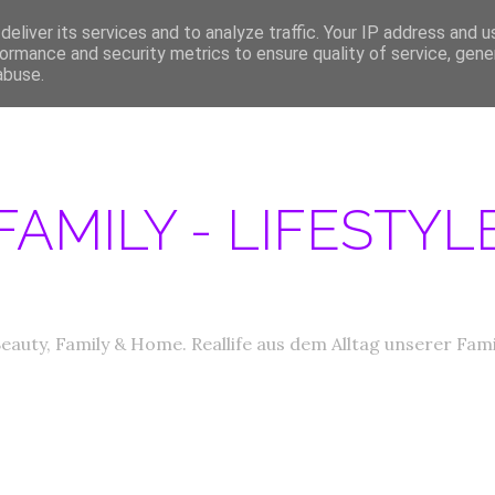
eliver its services and to analyze traffic. Your IP address and 
ERATIONEN/MEDIA DATEN
ABOUT
PRODUKTTESTER GESUCHT
IM
ormance and security metrics to ensure quality of service, gen
abuse.
FAMILY - LIFESTY
eauty, Family & Home. Reallife aus dem Alltag unserer Fami