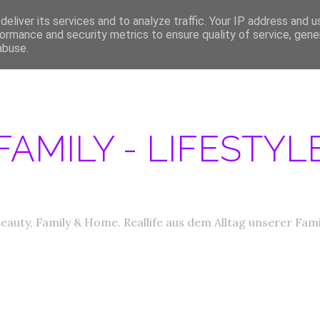
eliver its services and to analyze traffic. Your IP address and 
ERATIONEN/MEDIA DATEN
ABOUT
PRODUKTTESTER GESUCHT
IM
ormance and security metrics to ensure quality of service, gen
abuse.
FAMILY - LIFESTY
eauty, Family & Home. Reallife aus dem Alltag unserer Fami