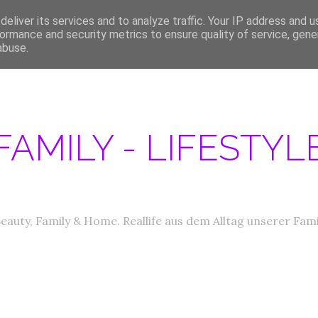
eliver its services and to analyze traffic. Your IP address and 
ERATIONEN/MEDIA DATEN
ABOUT
PRODUKTTESTER GESUCHT
IM
ormance and security metrics to ensure quality of service, gen
abuse.
FAMILY - LIFESTY
eauty, Family & Home. Reallife aus dem Alltag unserer Fami