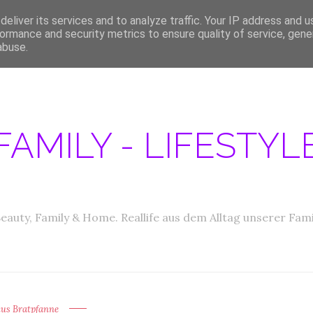
eliver its services and to analyze traffic. Your IP address and 
ERATIONEN/MEDIA DATEN
ABOUT
PRODUKTTESTER GESUCHT
IM
ormance and security metrics to ensure quality of service, gen
abuse.
FAMILY - LIFESTY
eauty, Family & Home. Reallife aus dem Alltag unserer Fami
lus Bratpfanne