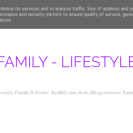
eliver its services and to analyze traffic. Your IP address and 
ERATIONEN/MEDIA DATEN
ABOUT
PRODUKTTESTER GESUCHT
IM
ormance and security metrics to ensure quality of service, gen
abuse.
FAMILY - LIFESTY
eauty, Family & Home. Reallife aus dem Alltag unserer Fami