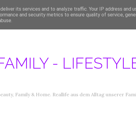
eliver its services and to analyze traffic. Your IP address and 
ERATIONEN/MEDIA DATEN
ABOUT
PRODUKTTESTER GESUCHT
IM
ormance and security metrics to ensure quality of service, gen
abuse.
FAMILY - LIFESTY
eauty, Family & Home. Reallife aus dem Alltag unserer Fami