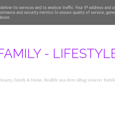
eliver its services and to analyze traffic. Your IP address and 
ERATIONEN/MEDIA DATEN
ABOUT
PRODUKTTESTER GESUCHT
IM
ormance and security metrics to ensure quality of service, gen
abuse.
FAMILY - LIFESTY
eauty, Family & Home. Reallife aus dem Alltag unserer Fami