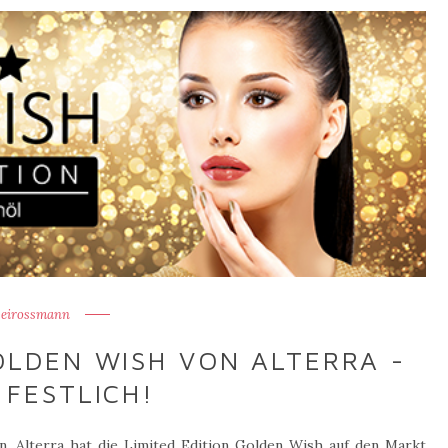
eirossmann
OLDEN WISH VON ALTERRA -
 FESTLICH!
. Alterra hat die Limited Edition Golden Wish auf den Markt