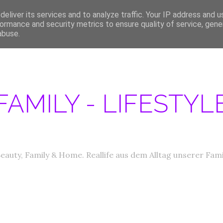
eliver its services and to analyze traffic. Your IP address and 
ERATIONEN/MEDIA DATEN
ABOUT
PRODUKTTESTER GESUCHT
IM
ormance and security metrics to ensure quality of service, gen
abuse.
FAMILY - LIFESTY
eauty, Family & Home. Reallife aus dem Alltag unserer Fami