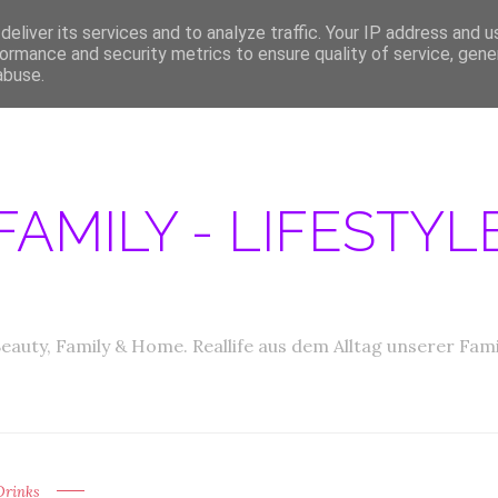
eliver its services and to analyze traffic. Your IP address and 
ERATIONEN/MEDIA DATEN
ABOUT
PRODUKTTESTER GESUCHT
IM
ormance and security metrics to ensure quality of service, gen
abuse.
FAMILY - LIFESTY
eauty, Family & Home. Reallife aus dem Alltag unserer Fami
Drinks