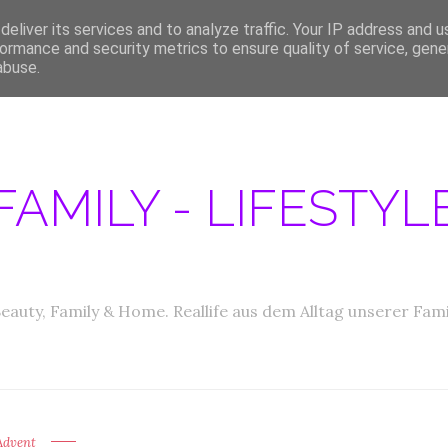
eliver its services and to analyze traffic. Your IP address and 
ERATIONEN/MEDIA DATEN
ABOUT
PRODUKTTESTER GESUCHT
IM
ormance and security metrics to ensure quality of service, gen
abuse.
FAMILY - LIFESTY
eauty, Family & Home. Reallife aus dem Alltag unserer Fami
Advent