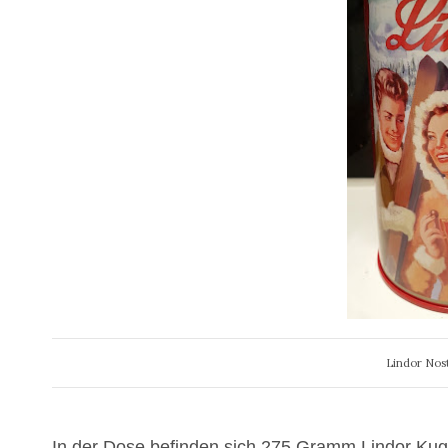
Lindor Nost
In der Dose befinden sich 275 Gramm Lindor Kug