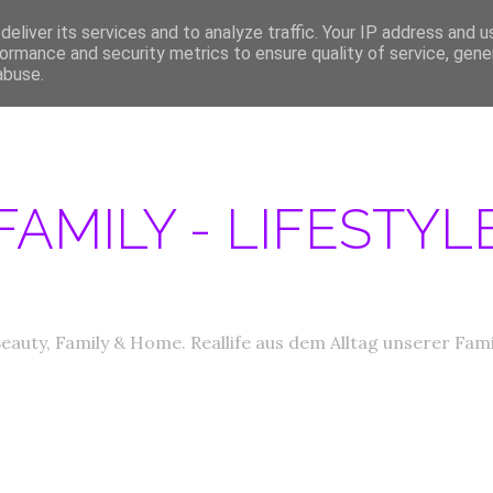
eliver its services and to analyze traffic. Your IP address and 
ERATIONEN/MEDIA DATEN
ABOUT
PRODUKTTESTER GESUCHT
IM
ormance and security metrics to ensure quality of service, gen
abuse.
FAMILY - LIFESTY
eauty, Family & Home. Reallife aus dem Alltag unserer Fami