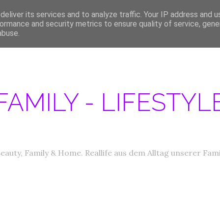
eliver its services and to analyze traffic. Your IP address and 
ERATIONEN/MEDIA DATEN
ABOUT
PRODUKTTESTER GESUCHT
IM
ormance and security metrics to ensure quality of service, gen
abuse.
FAMILY - LIFESTY
eauty, Family & Home. Reallife aus dem Alltag unserer Fami