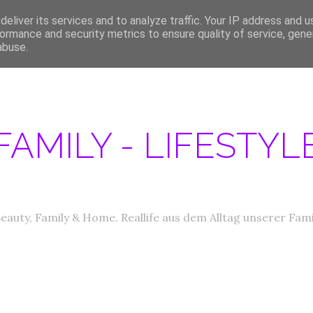
eliver its services and to analyze traffic. Your IP address and 
ERATIONEN/MEDIA DATEN
ABOUT
PRODUKTTESTER GESUCHT
IM
ormance and security metrics to ensure quality of service, gen
abuse.
FAMILY - LIFESTY
eauty, Family & Home. Reallife aus dem Alltag unserer Fami