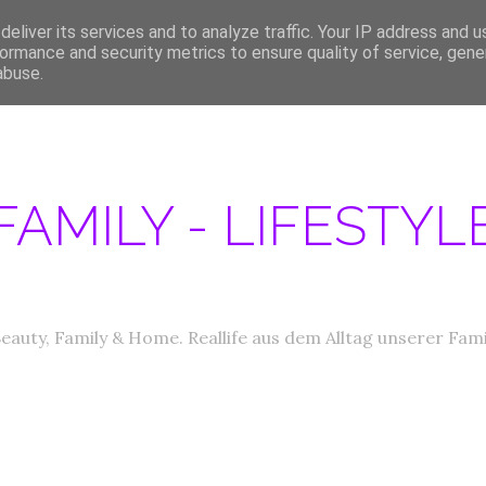
eliver its services and to analyze traffic. Your IP address and 
ERATIONEN/MEDIA DATEN
ABOUT
PRODUKTTESTER GESUCHT
IM
ormance and security metrics to ensure quality of service, gen
abuse.
FAMILY - LIFESTY
eauty, Family & Home. Reallife aus dem Alltag unserer Fami