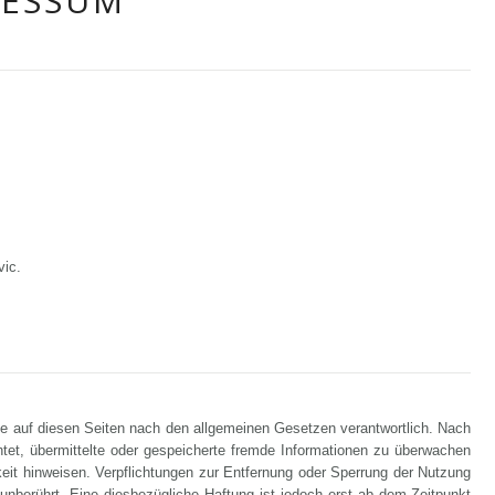
RESSUM
vic.
te auf diesen Seiten nach den allgemeinen Gesetzen verantwortlich. Nach
chtet, übermittelte oder gespeicherte fremde Informationen zu überwachen
keit hinweisen. Verpflichtungen zur Entfernung oder Sperrung der Nutzung
unberührt. Eine diesbezügliche Haftung ist jedoch erst ab dem Zeitpunkt