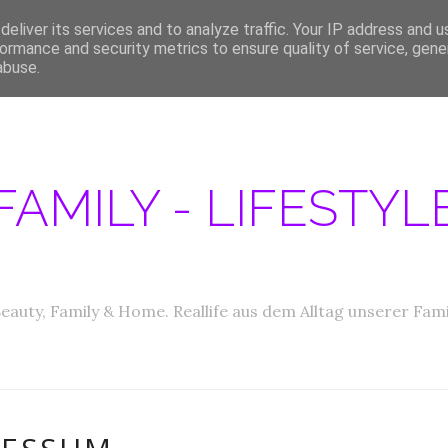
eliver its services and to analyze traffic. Your IP address and 
ERATIONEN/MEDIA DATEN
ABOUT
PRODUKTTESTER GESUCHT
IM
ormance and security metrics to ensure quality of service, gen
abuse.
FAMILY - LIFESTY
eauty, Family & Home. Reallife aus dem Alltag unserer Fami