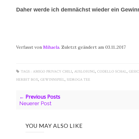
Daher werde ich demnächst wieder ein Gewinnsp
Verfasst von
Mihaela
. Zuletzt geändert am
03.11..2017
,
,
,
TAGS :
AMIGO PRIVACY CHILI
AUSLOSUNG
CODELLO SCHAL
GESI
,
,
HERBST BOX
GEWINNSPIEL
SIDROGA TEE
← Previous Posts
Neuerer Post
YOU MAY ALSO LIKE