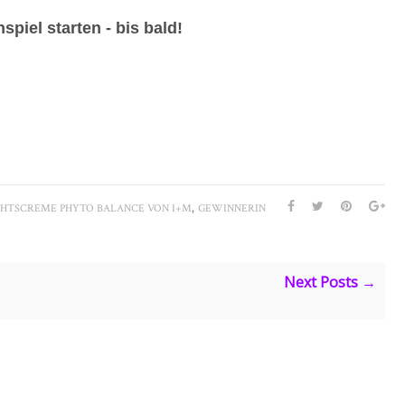
iel starten - bis bald!
,
CHTSCREME PHYTO BALANCE VON I+M
GEWINNERIN
Next Posts →