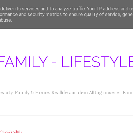
eliver its services and to analyze traffic. Your IP address and 
ERATIONEN/MEDIA DATEN
ABOUT
PRODUKTTESTER GESUCHT
IM
ormance and security metrics to ensure quality of service, gen
abuse.
FAMILY - LIFESTY
eauty, Family & Home. Reallife aus dem Alltag unserer Fami
rivacy Chili