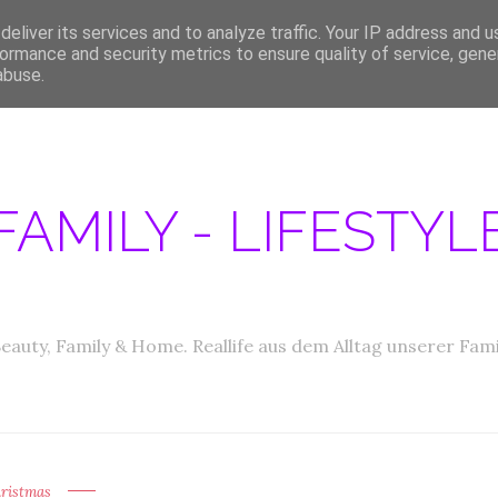
eliver its services and to analyze traffic. Your IP address and 
ERATIONEN/MEDIA DATEN
ABOUT
PRODUKTTESTER GESUCHT
IM
ormance and security metrics to ensure quality of service, gen
abuse.
FAMILY - LIFESTY
eauty, Family & Home. Reallife aus dem Alltag unserer Fami
ristmas