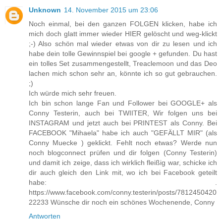
Unknown
14. November 2015 um 23:06
Noch einmal, bei den ganzen FOLGEN klicken, habe ich
mich doch glatt immer wieder HIER gelöscht und weg-klickt
;-) Also schön mal wieder etwas von dir zu lesen und ich
habe dein tolle Gewinnspiel bei google + gefunden. Du hast
ein tolles Set zusammengestellt, Treaclemoon und das Deo
lachen mich schon sehr an, könnte ich so gut gebrauchen.
;)
Ich würde mich sehr freuen.
Ich bin schon lange Fan und Follower bei GOOGLE+ als
Conny Testerin, auch bei TWIITER, Wir folgen uns bei
INSTAGRAM und jetzt auch bei PRINTEST als Conny. Bei
FACEBOOK "Mihaela" habe ich auch "GEFÄLLT MIR" (als
Conny Muecke ) geklickt. Fehlt noch etwas? Werde nun
noch blogconnect prüfen und dir folgen (Conny Testerin)
und damit ich zeige, dass ich wirklich fleißig war, schicke ich
dir auch gleich den Link mit, wo ich bei Facebook geteilt
habe: .
https://www.facebook.com/conny.testerin/posts/7812450420
22233 Wünsche dir noch ein schönes Wochenende, Conny
Antworten